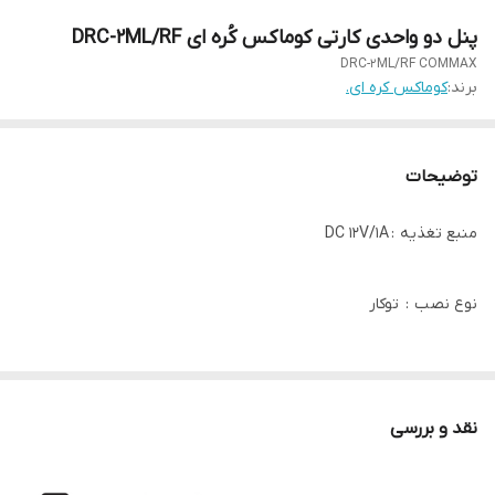
پنل دو واحدی کارتی کوماکس کُره ای DRC-2ML/RF
DRC-2ML/RF COMMAX
برند:
کوماکس کره ای.
توضیحات
منبع تغذیه : DC 12V/1A
نوع نصب : توکار
نوع لنز : C-MOS(1/4 inch)
نقد و بررسی
سیم کشی : چهار سیم