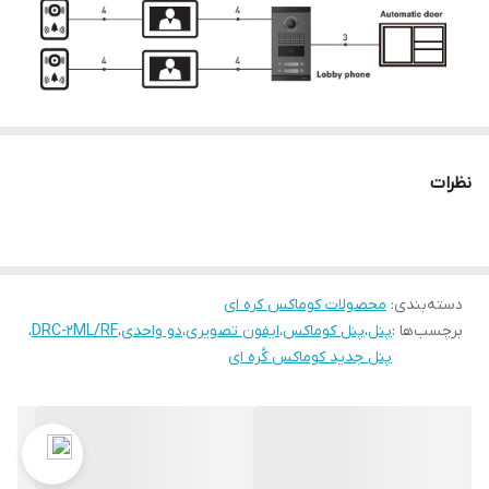
ابعاد : 130(W) X 246(H) X 50(D)
درجه تنظیم : چپ /راست: ±75° ، بالا/پایین: ±55 °
مسافت : 28m(0.5Ø) 50m(0.65Ø)
نظرات
حرارت : -20℃~+50℃
حداقل روشنایی : 0.1Lux (up to 300mm)
دسته‌بندی
:
محصولات کوماکس کره ای
برچسب‌ها :
پنل
،
پنل کوماکس
،
ایفون تصویری
،
دو واحدی
،
DRC-2ML/RF
،
پنل جدید کوماکس کُره ای
نوع سیستم : PAL
قابلیت بازکردن در با استفاده از کارت RF
پنل رنگی 4 سیم
لنز رنگی CMOS