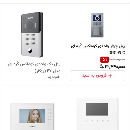
پنل چهار واحدی کوماکس کُره ای
DRC-4UC
26,400,000
15
%
پنل تک واحدی کوماکس کُره ای
22,440,000
مدل 4Y (روکار)
افزودن به سبد
ناموجود