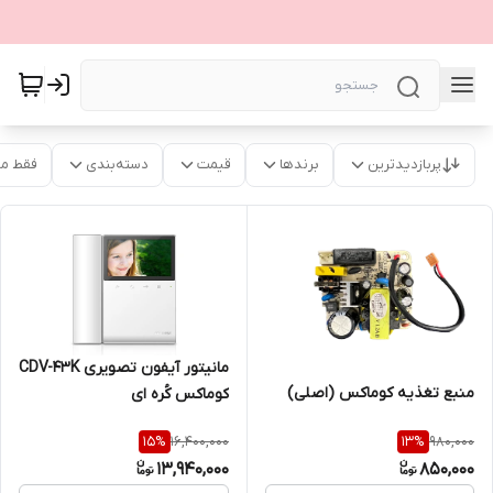
پربازدیدترین
برندها
قیمت
دسته‌بندی
فقط م
مانیتور آیفون تصویری CDV-43K
منبع تغذیه کوماکس (اصلی)
کوماکس کُره ای
16,400,000
980,000
15
%
13
%
13,940,000
850,000