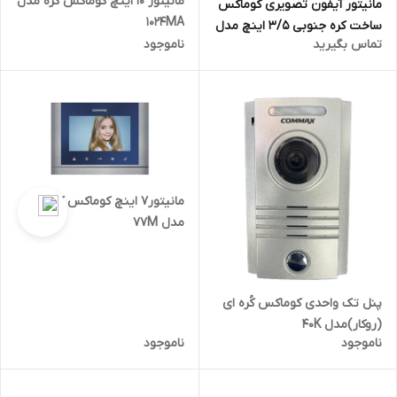
مانیتور 10 اینچ کوماکس کره مدل
مانیتور آیفون تصویری کوماکس
1024MA
ساخت کره جنوبی 3/5 اینچ مدل
تماس بگیرید
ناموجود
35A
مانیتور۷ اینچ کوماکس کره ای
مدل 77M
پنل تک واحدی کوماکس کُره ای
(روکار)مدل 40K
ناموجود
ناموجود