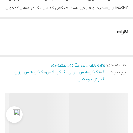
125KHZ از پلاستیک و فلز می باشد. هنگامی که این تگ در مقابل کدخوان
و یا همان RFID خوان قرار می گیرد، یک میدان مغناطیسی ایجاد و تگ
فعال می شود.
نظرات
بدین شکل تگ جاسوئیچی پالس های رادیویی را به کدخوان ارسال می
کند و پس از آن درب ساختمان به آسانی باز می شود. با توجه به ابعاد و
وزن این تگ جاسوئیچی حمل آن راحت است و می توانید به محض خروج
دسته‌بندی
:
لوازم جانبی پنل آیفون تصویری
از منزل آن را با خود ببرید. ضد آب بودن این تگ خیال شما را از آسیب
برچسب‌ها :
تگ
،
تگ کوماکس ایرانی
،
تگ کوماکس
،
تگ کوماکس ارزان
،
های ناشی از رطوبت و مایعات، آسوده می کند.
تگ پنل کوماکس