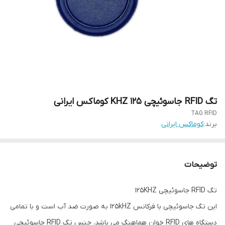
تگ RFID جاسوئیچی 125 KHZ کوماکس ایرانی
TAG RFID
برند:
کوماکس ایرانی
توضیحات
تگ RFID جاسوئیچی 125KHZ
این تگ جاسوئیچی با فرکانس 125kHZ به صورت ضد آب است و با تمامی
دستگاه های RFID خوان هماهنگ می باشد. جنس تگ RFID جاسوئیچی