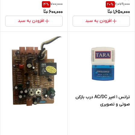
700,000
2,079,000
14
%
20
%
600,000
1,650,000
افزودن به سبد
افزودن به سبد
ترانس 1 امپر AC/DC درب بازکن
صوتی و تصویری