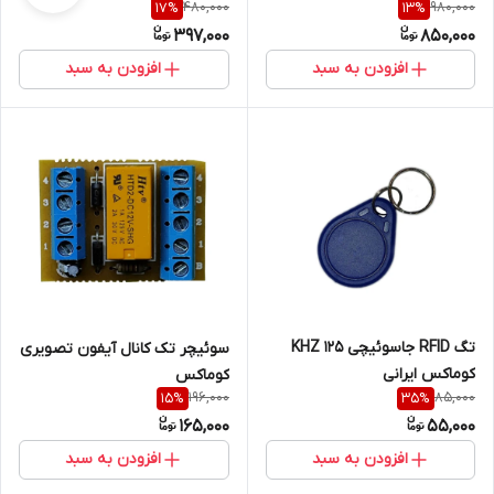
480,000
980,000
17
%
13
%
397,000
850,000
افزودن به سبد
افزودن به سبد
تگ RFID جاسوئیچی 125 KHZ
سوئیچر تک کانال آیفون تصویری
کوماکس ایرانی
کوماکس
196,000
85,000
15
%
35
%
165,000
55,000
افزودن به سبد
افزودن به سبد