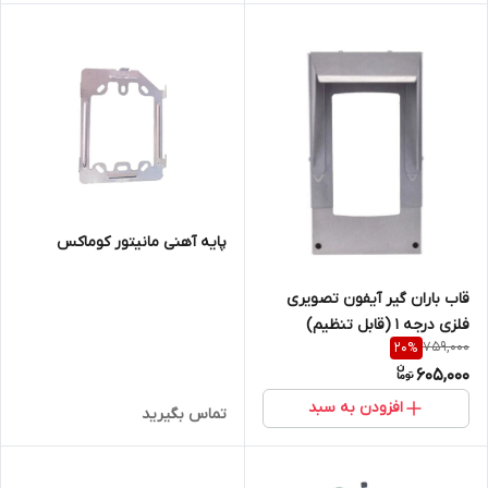
پایه آهنی مانیتور کوماکس
قاب باران گیر آیفون تصویری
فلزی درجه ۱ (قابل تنظیم)
759,000
20
%
605,000
افزودن به سبد
تماس بگیرید