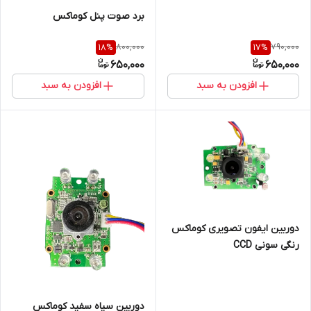
برد صوت پنل کوماکس
800,000
790,000
18
%
17
%
650,000
650,000
افزودن به سبد
افزودن به سبد
دوربین ایفون تصویری کوماکس
رنگی سونی CCD
دوربین سیاه سفید کوماکس