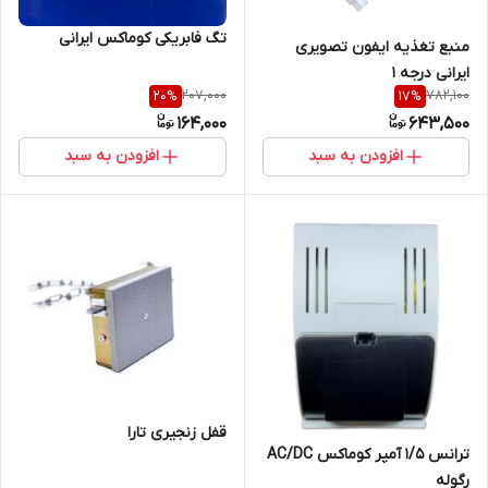
تگ فابریکی کوماکس ایرانی
منبع تغذیه ایفون تصویری
ایرانی درجه ۱
207,000
782,100
20
%
17
%
164,000
643,500
افزودن به سبد
افزودن به سبد
قفل زنجیری تارا
ترانس ١/۵ آمپر کوماکس AC/DC
رگوله