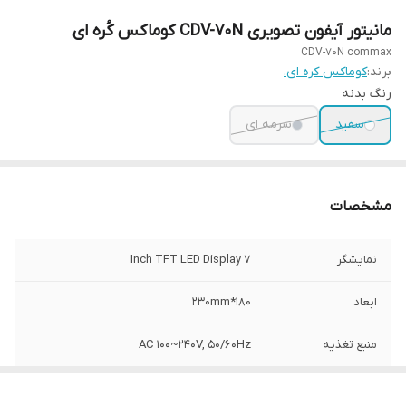
مانیتور آیفون تصویری CDV-70N کوماکس کُره ای
CDV-70N commax
برند:
کوماکس کره ای.
رنگ بدنه
سفید
سرمه ای
مشخصات
نمایشگر
7 Inch TFT LED Display
ابعاد
180*230mm
منبع تغذیه
AC 100~240V, 50/60Hz
حالت کلید ها
لمسی