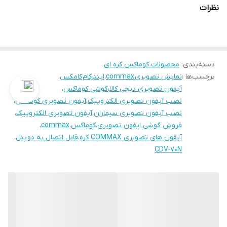
نقشه نصب
نظرات
WIDE LCD 7 INCH
نمایشگر 7 اینچ عریض
دسته‌بندی
:
محصولات کوماکس کره ای
برچسب‌ها :
نمایش تصویری commax
،
اینترکام کامکس
،
آیفون تصویری دیجی کالا
،
گوشی کوماکس
،
نصب آیفون تصویری الکتروپیک
،
آیفون تصویری کوماکس
،
نصب آیفون تصویری سیماران
،
آیفون تصویری الکتروپیک
،
فروش گوشی ایفون تصویری
،
کوماکس
،
commax
،
آیفون های تصویری COMMAX کره
،
قابل اتصال به دو پنل
،
تصویری شفاف و صدایی با کیفیت
CDV-70N