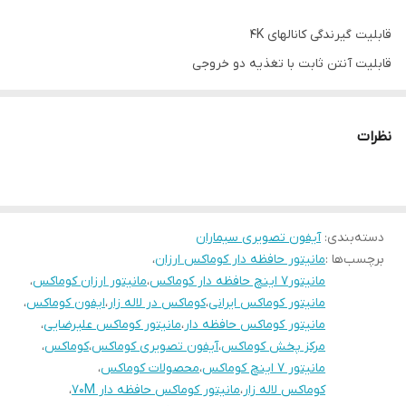
قابلیت گیرندگی کانالهای 4K
قابلیت آنتن ثابت با تغذیه دو خروجی
مقاوم در برابر شرایط نا مساعد جوی
ضریب تقویت بالا
نظرات
نویز بسیار کم
تقویت کننده سیگنال
قابلیت استفاده برای دو دستگاه گیرنده
گارانتی 12 ماهه
دسته‌بندی
:
آیفون تصویری سیماران
برچسب‌ها :
مانیتور حافظه دار کوماکس ارزان
،
مانیتور۷ اینچ حافظه دار کوماکس
،
مانیتور ارزان کوماکس
،
مانیتور کوماکس ایرانی
،
کوماکس در لاله زار
،
ایفون کوماکس
،
مانیتور کوماکس حافظه دار
،
مانیتور کوماکس علیرضایی
،
مرکز پخش کوماکس
،
آیفون تصویری کوماکس
،
کوماکس
،
مانیتور ۷ اینچ کوماکس
،
محصولات کوماکس
،
کوماکس لاله زار
،
مانیتور کوماکس حافظه دار 70M
،