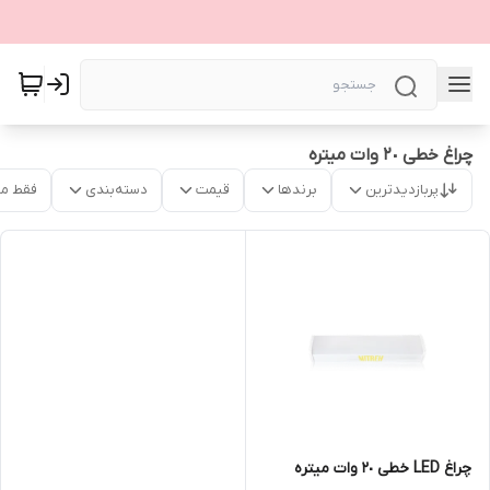
چراغ خطی ٢٠ وات میتره
پربازدیدترین
برندها
قیمت
دسته‌بندی
فقط م
چراغ LED خطی ٢٠ وات میتره