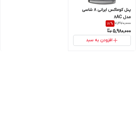
پنل کوماکس ایرانی ۸ شاسی
مدل 8AC
7,370,000
18
%
5,980,000
افزودن به سبد