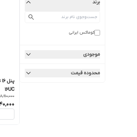
برند
کوماکس ایرانی
موجودی
محدوده قیمت
پ
16UC
8,910,000
140,000