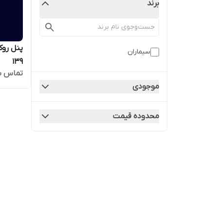
برند
سیماران
139
تماس ب
موجودی
محدوده قیمت