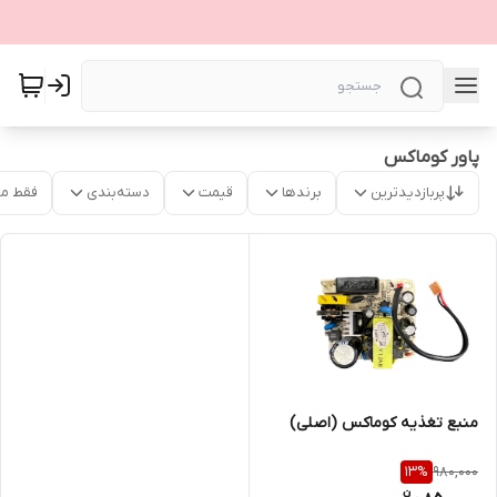
پاور کوماکس
پربازدیدترین
برندها
قیمت
دسته‌بندی
فقط م
منبع تغذیه کوماکس (اصلی)
980,000
13
%