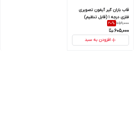
قاب باران گیر آیفون تصویری
فلزی درجه ۱ (قابل تنظیم)
759,000
20
%
605,000
افزودن به سبد