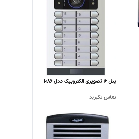
پنل ١۶ تصویری الکتروپیک مدل 1086
تماس بگیرید