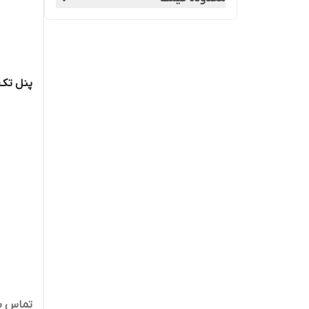
پنل تک 
تماس ب