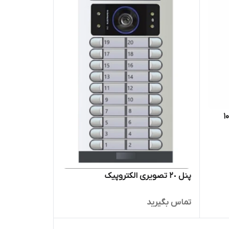
پنل ٢٠ تصویری الکتروپیک
تماس بگیرید