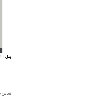
پنل ١٢ تصویری الکتروپیک مدل ١٠٨۶
تماس ب