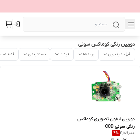
دوربین رنگی کوماکس سونی
جدیدترین
برندها
قیمت
دسته‌بندی
فقط محص
دوربین ایفون تصویری کوماکس
رنگی سونی CCD
2,189,000
4
%