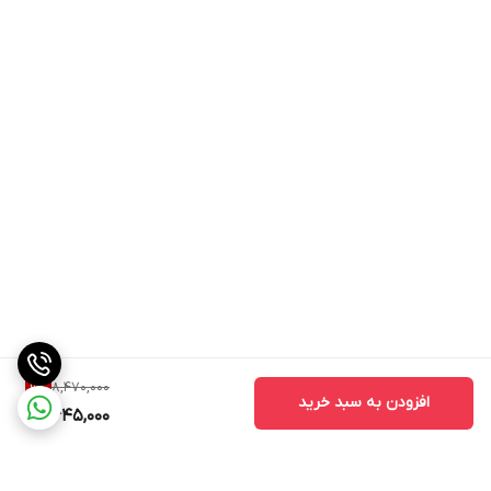
8,470,000
9
%
افزودن به سبد خرید
7,645,000