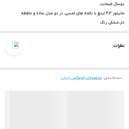
دوسال ضمانت.
مانیتور ۴.۳ اینچ با دکمه های لمسی، در دو مدل ساده و حافظه
دار،
مشکی رنگ
پک کامل آیفون تصویری کوماکس معرفی شده، شامل دو عدد مانیتور
داخل واحد ، یک عدد پنل ورودی ، و یک جفت قفل و ترانس زنجیری درب
نظرات
بازکن میباشد. ( آماده به نصب )
آیفون تصویری کوماکس معرفی شده در دو مدل ساده و حافظه دار تولید
می‌شود که مدل حافظه دار قادر است ۱۰۰ عدد عکس در حافظه داخلی
دسته‌بندی
:
محصولات کوماکس ایرانی
خود ذخیره کند ، همچنین شما میتوانید با اضافه کردن رَم تصاویر
بیشتری ذخیر نمائید و آن را به کامپیوتر انتقال دهید همچنین با اضافی
کردن رَم قابلیت ذخیر ویدئو با صدا هم فراهم می‌شود ( هر زنگ ده ثانیه
ضبط با صدا )
آیفون تصویری کوماکس معرفی شده دارای دید در شب بسیار قوی
میباشد ، اما توصیه می‌شود در شب چراغی بالای پنل ورودی روشن باشد