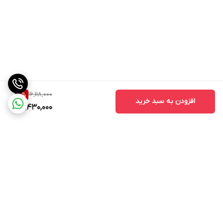
16,118,000
10
%
افزودن به سبد خرید
14,430,000
برگشت به بالا