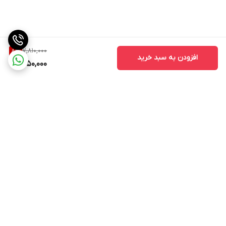
7,810,000
8
%
افزودن به سبد خرید
7,150,000
برگشت به بالا