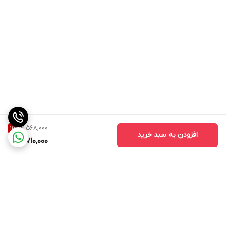
7,568,000
11
%
افزودن به سبد خرید
6,710,000