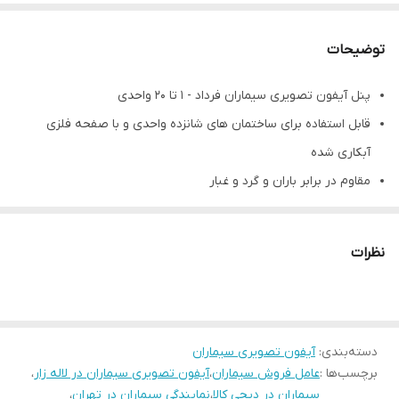
توضیحات
پنل آیفون تصویری سیماران فرداد - 1 تا 20 واحدی
قابل استفاده برای ساختمان های شانزده واحدی و با صفحه فلزی
آبکاری شده
مقاوم در برابر باران و گرد و غبار
شیشه محافظ دوربین برای جلوگیری از تماس مستقیم دست یا سایر
اشیا با لنز
نظرات
دوربین CCD با رزولوشن بالا قابلیت تنظیم جهت دوربین
بلندگو و میکروفن جهت پخش و انتقال صدا
این پنل به صورت توکار نصب می شود
دارای30 ماه گارانتی شرکت سیماران
دسته‌بندی
:
آیفون تصویری سیماران
برچسب‌ها :
عامل فروش سیماران
،
آیفون تصویری سیماران در لاله زار
،
سیماران در دیجی کالا
،
نمایندگی سیماران در تهران
،