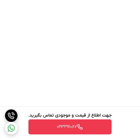
تکنولوژی نور پس زمینه LED
خطوط صوتی جداگانه جهت ارتباط با پنل و ارتباط داخلی بین واحدها
محتويات پک آيفون تصويری سيماران
نمايشگر رنگی 7 اينچی با گوشی و سيم
کانکتور 5 پين 1 عدد
2 عدد پيچ
کانکتور 4 پين 2 عدد
2 عدد رول پلاک
کانکتور 2 پين 2 عدد
کارت گارانتی 1 عدد
جهت اطلاع از قیمت و موجودی تماس بگیرید.
02133111087