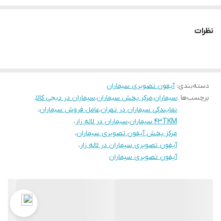
:
نوع مانیتور
تاچ کی
نظرات
:
پشتیبانی از حافظه خارجی
دارد
:
نوع حافظه
دسته‌بندی
:
آیفون تصویری سیماران
فیلم و عکس
برچسب‌ها :
سیماران
،
مرکز پخش سیماران
،
سیماران در دیجی کالا
،
:
صدای زنگ
نمایندگی سیماران در تهران
،
عامل فروش سیماران
،
16 ملودی
43TKM سیماران
،
سیماران در لاله زار
،
مرکز پخش آیفون تصویری سیماران
،
آیفون تصویری سیماران در لاله زار
،
آیفون تصویری سیماران