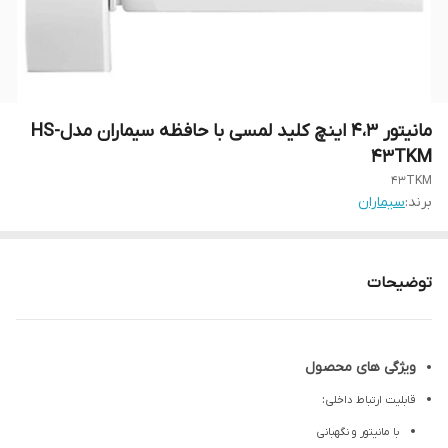
مانیتور 4،3 اینچ کلید لمسی با حافظه سیماران مدلHS-
43TKM
43TKM
برند:
سیماران
توضیحات
ویژگی های محصول
:
قابلیت ارتباط داخلی
با مانیتور و نگهبانی