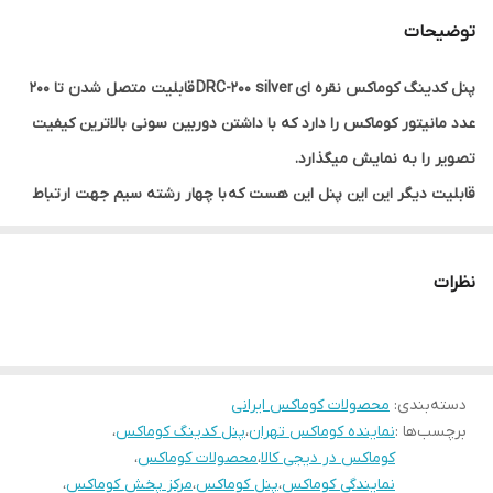
توضیحات
پنل کدینگ کوماکس نقره ای DRC-200 silver قابلیت متصل شدن تا 200
عدد مانیتور کوماکس را دارد که با داشتن دوربین سونی بالاترین کیفیت
تصویر را به نمایش میگذارد.
قابلیت دیگر این این پنل این هست که با چهار رشته سیم جهت ارتباط
صدا و تصویر و درب بازکن و چهار رشته دیگر جهت فعال کردن زنگ
مانیتور توسط دیکودر را تا 200 واحد را دارد.
نظرات
از دیگر قابلیتهای پنل کدینگ C-200 بازکردن درب توسط تگ یا کارت
میباشد.
در صورت نیاز به سوئیچر ، به ازای هر واحد یک عدد مورد نیاز است.
دسته‌بندی
:
محصولات کوماکس ایرانی
برچسب‌ها :
نماینده کوماکس تهران
،
پنل کدینگ کوماکس
،
کوماکس در دیجی کالا
،
محصولات کوماکس
،
نمایندگی کوماکس
،
پنل کوماکس
،
مرکز پخش کوماکس
،