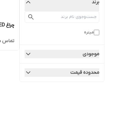
برند
چراغ LED خطی ٢٠ وات میتره
میتره
تماس ب
موجودی
محدوده قیمت