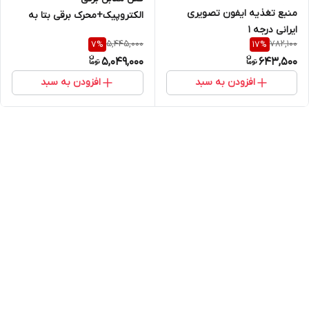
منبع تغذیه ایفون تصویری
الکتروپیک+محرک برقی بتا به
ایرانی درجه ۱
همراه ۲ ریموت
5,445,000
782,100
7
%
17
%
5,049,000
643,500
افزودن به سبد
افزودن به سبد